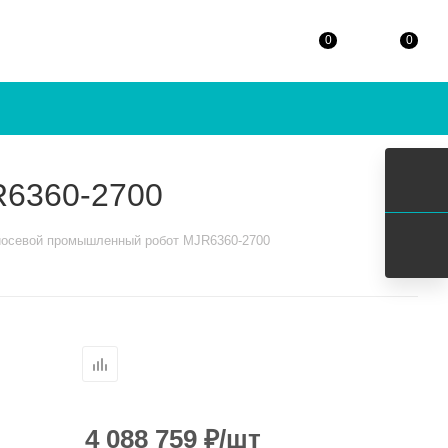
0
0
R6360-2700
осевой промышленный робот MJR6360-2700
4 088 759
₽
/шт