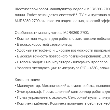
Шестиосевой робот-манипулятор модели MJR6360-2700 
линии. Робот оснащается системой ЧПУ с интуитивно 
MJR6360-2700 отличается надежностью, высокой эффек
Особенности манипулятора MJR6360-2700:
• Компактная модель для работы с заготовками небольш
• Высокоскоростной сервопривод
• Удобный интерфейс и широкие возможности програм
• Высокая точность повторного позиционирования: ±0.0
• Степень защиты манипулятора / шкафа-контроллера: I
• Условия эксплуатации: температура 0°C - 45°С, влажн
Комплектация:
• Манипулятор. Механический элемент робота, выполн
• Электрошкаф. Промышленный контроллер робота для
• Пульт управления с экраном. Сенсорный пульт с ин
• Комплект кабелей. Комплект включает в себя все не