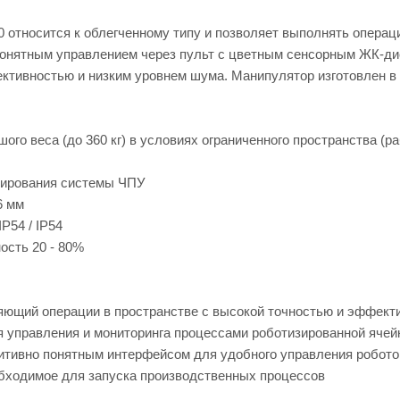
относится к облегченному типу и позволяет выполнять операци
понятным управлением через пульт с цветным сенсорным ЖК-д
тивностью и низким уровнем шума. Манипулятор изготовлен в 
ого веса (до 360 кг) в условиях ограниченного пространства (р
мирования системы ЧПУ
6 мм
P54 / IP54
ость 20 - 80%
яющий операции в пространстве с высокой точностью и эффект
 управления и мониторинга процессами роботизированной ячей
туитивно понятным интерфейсом для удобного управления робот
обходимое для запуска производственных процессов